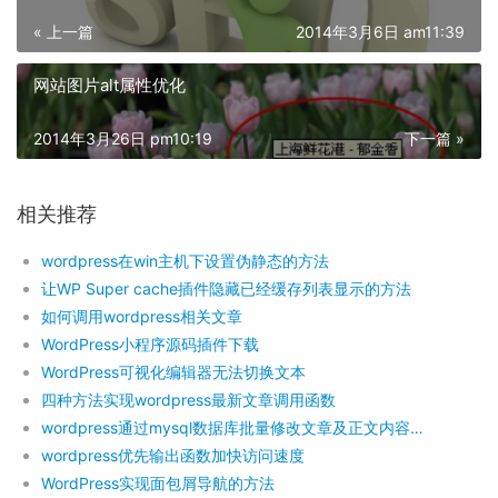
« 上一篇
2014年3月6日 am11:39
网站图片alt属性优化
2014年3月26日 pm10:19
下一篇 »
相关推荐
wordpress在win主机下设置伪静态的方法
让WP Super cache插件隐藏已经缓存列表显示的方法
如何调用wordpress相关文章
WordPress小程序源码插件下载
WordPress可视化编辑器无法切换文本
四种方法实现wordpress最新文章调用函数
wordpress通过mysql数据库批量修改文章及正文内容教程
wordpress优先输出函数加快访问速度
WordPress实现面包屑导航的方法