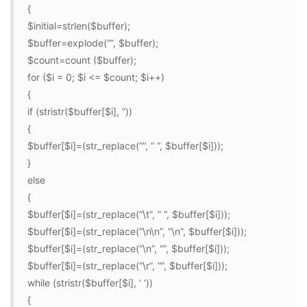
{
$initial=strlen($buffer);
$buffer=explode(“”, $buffer);
$count=count ($buffer);
for ($i = 0; $i <= $count; $i++)
{
if (stristr($buffer[$i], ”))
{
$buffer[$i]=(str_replace(“”, ” “, $buffer[$i]));
}
else
{
$buffer[$i]=(str_replace(“\t”, ” “, $buffer[$i]));
$buffer[$i]=(str_replace(“\n\n”, “\n”, $buffer[$i]));
$buffer[$i]=(str_replace(“\n”, “”, $buffer[$i]));
$buffer[$i]=(str_replace(“\r”, “”, $buffer[$i]));
while (stristr($buffer[$i], ‘ ‘))
{